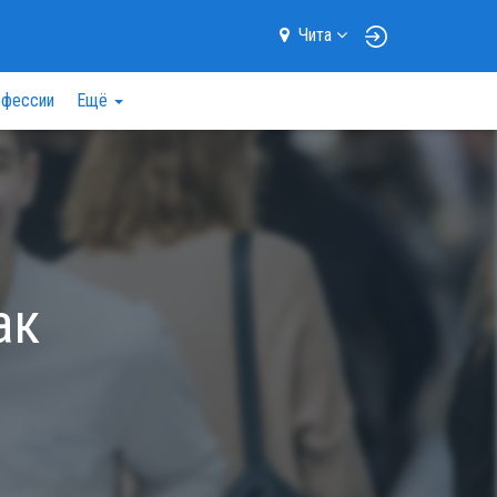
Чита
фессии
Ещё
ак