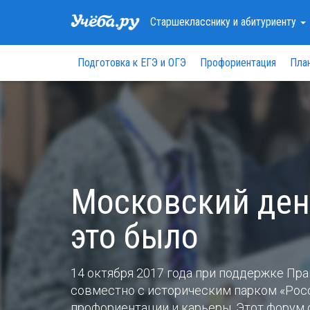
Старшекласснику
и абитуриенту
Подготовка к ЕГЭ и ОГЭ
Профориентация
Пла
Московский ден
это было
14 октября 2017 года при поддержке Пра
совместно с историческим парком «Рос
профориентации и карьеры. Этот форум с