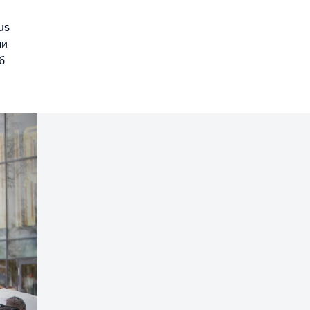
us
ли
б