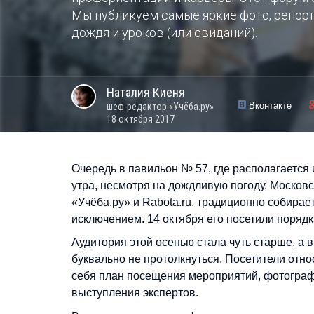
Мы публикуем самые яркие фото, репорта
дождя и уроков (или свиданий).
Наталия
Киеня
Вконтакте
шеф-редактор «Учёба.ру»
18 октября 2017
Очередь в павильон № 57, где располагается
утра, несмотря на дождливую погоду. Москов
«Учёба.ру» и Rabota.ru, традиционно собирает
исключением. 14 октября его посетили порядк
Аудитория этой осенью стала чуть старше, а 
буквально не протолкнуться. Посетители отн
себя план посещения мероприятий, фотограф
выступления экспертов.