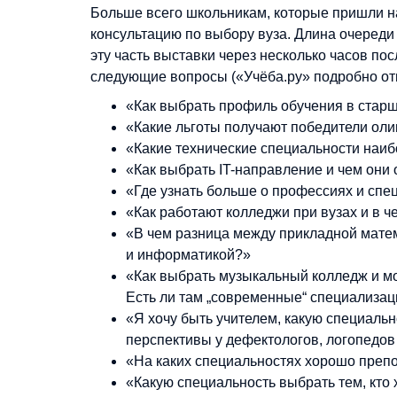
Больше всего школьникам, которые пришли н
консультацию по выбору вуза. Длина очереди
эту часть выставки через несколько часов п
следующие вопросы («Учёба.ру» подробно отв
«Как выбрать профиль обучения в старш
«Какие льготы получают победители ол
«Какие технические специальности наи
«Как выбрать IT-направление и чем они 
«Где узнать больше о профессиях и спе
«Как работают колледжи при вузах и в 
«В чем разница между прикладной мате
и информатикой?»
«Как выбрать музыкальный колледж и мо
Есть ли там „современные“ специализац
«Я хочу быть учителем, какую специальн
перспективы у дефектологов, логопедов
«На каких специальностях хорошо преп
«Какую специальность выбрать тем, кто