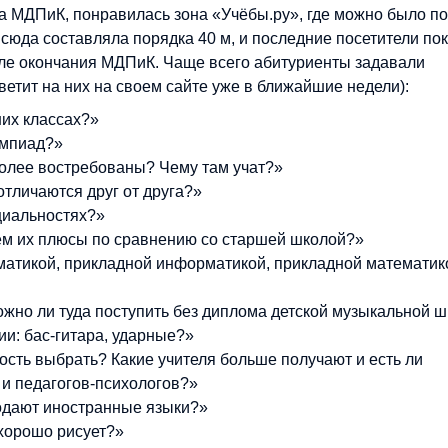
а МДПиК, понравилась зона «Учёбы.ру», где можно было по
 сюда составляла порядка 40 м, и последние посетители по
осле окончания МДПиК. Чаще всего абитуриенты задавали
етит на них на своем сайте уже в ближайшие недели):
их классах?»
импиад?»
более востребованы? Чему там учат?»
отличаются друг от друга?»
циальностях?»
чем их плюсы по сравнению со старшей школой?»
матикой, прикладной информатикой, прикладной математик
жно ли туда поступить без диплома детской музыкальной 
ии: бас-гитара, ударные?»
ость выбрать? Какие учителя больше получают и есть ли
 и педагогов-психологов?»
одают иностранные языки?»
 хорошо рисует?»