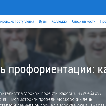
нировщик поступления
Вузы
Колледжи
Специальности
Про
ь профориентации: к
вительства Москвы проекты Rabota.ru и «Учёба.ру»
сия — моя история» провели Московский день
тал юбилейным: он прошел в Москве уже в 10-й раз.