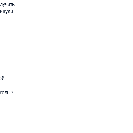
лучить
кинули
ой
школы?