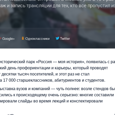
ж и запись трансляции для тех, кто все пропустил и
Google+
Одноклассники
Twitter
 исторический парк «Россия — моя история», появилась с р
ский день профориентации и карьеры, который проводят
 десятки тысяч посетителей, и этот раз не стал
а 17 000 старшеклассников, абитуриентов и студентов.
выставка вузов и компаний — чуть полнее: возле стендов б
осились к происходящему очень серьезно: многие составили
ировали слайды во время лекций и конспектировали