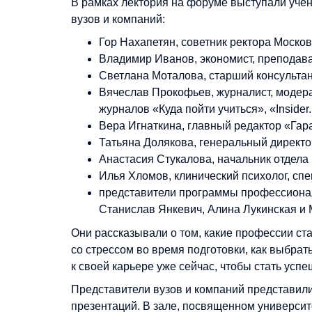
В рамках лектория на форуме выступали уче
вузов и компаний:
Гор Нахапетян, советник ректора Моско
Владимир Иванов, экономист, преподава
Светлана Моталова, старший консультант
Вячеслав Прокофьев, журналист, модер
журналов «Куда пойти учиться», «Insider
Вера Игнаткина, главный редактор «Гара
Татьяна Долякова, генеральный директор
Анастасия Стукалова, начальник отдела 
Илья Хломов, клинический психолог, спе
представители программы профессионал
Станислав Янкевич, Алина Лукинская и 
Они рассказывали о том, какие профессии ст
со стрессом во время подготовки, как выбрать
к своей карьере уже сейчас, чтобы стать усп
Представители вузов и компаний представил
презентаций. В зале, посвященном универси