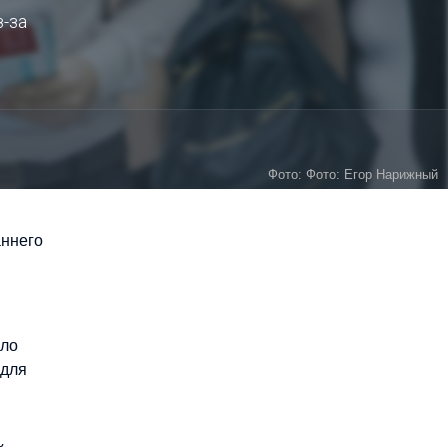
з-за
Фото: Фото: Егор Нарижный
аннего
ыло
 для