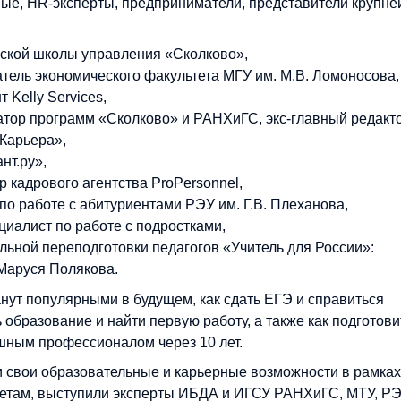
ные, HR-эксперты, предприниматели, представители крупн
вской школы управления «Сколково»,
тель экономического факультета МГУ им. М.В. Ломоносова,
 Kelly Services,
атор программ «Сколково» и РАНХиГС, экс-главный редакт
.Карьера»,
нт.ру»,
 кадрового агентства ProPersonnel,
по работе с абитуриентами РЭУ им. Г.В. Плеханова,
циалист по работе с подростками,
ьной переподготовки педагогов «Учитель для России»:
Маруся Полякова.
анут популярными в будущем, как сдать ЕГЭ и справиться
 образование и найти первую работу, а также как подготови
ешным профессионалом через 10 лет.
и свои образовательные и карьерные возможности в рамках
тетам, выступили эксперты ИБДА и ИГСУ РАНХиГС, МТУ, Р