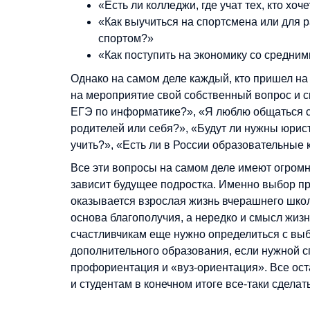
«Есть ли колледжи, где учат тех, кто хо
«Как выучиться на спортсмена или для р
спортом?»
«Как поступить на экономику со средни
Однако на самом деле каждый, кто пришел на
на мероприятие свой собственный вопрос и св
ЕГЭ по информатике?», «Я люблю общаться с
родителей или себя?», «Будут ли нужны юрис
учить?», «Есть ли в России образовательные 
Все эти вопросы на самом деле имеют огромное
зависит будущее подростка. Именно выбор пр
оказывается взрослая жизнь вчерашнего школ
основа благополучия, а нередко и смысл жизни
счастливчикам еще нужно определиться с выб
дополнительного образования, если нужной сп
профориентация и «вуз-ориентация». Все оста
и студентам в конечном итоге все-таки сдела