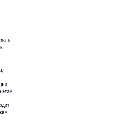
сдать
ь:
и,
ции,
е этим
одит
икам