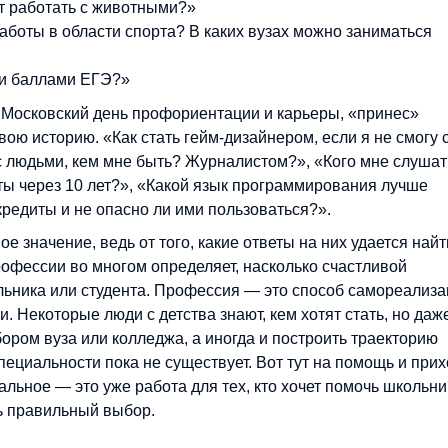
чет работать с животными?»
аботы в области спорта? В каких вузах можно заниматься
ми баллами ЕГЭ?»
 Московский день профориентации и карьеры, «принес»
ою историю. «Как стать гейм-дизайнером, если я не смогу 
 людьми, кем мне быть? Журналистом?», «Кого мне слушат
ты через 10 лет?», «Какой язык программирования лучше
кредиты и не опасно ли ими пользоваться?».
 значение, ведь от того, какие ответы на них удается найт
офессии во многом определяет, насколько счастливой
ьника или студента. Профессия — это способ самореализа
. Некоторые люди с детства знают, кем хотят стать, но даж
ором вуза или колледжа, а иногда и построить траекторию
ециальности пока не существует. Вот тут на помощь и прих
льное — это уже работа для тех, кто хочет помочь школьн
ть правильный выбор.