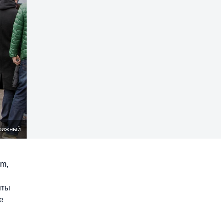
Аникеев
um,
нты
е