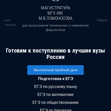
МАГИСТРАТУРА
МГУ ИМ.
М.В.ЛОМОНОСОВА
альное
Образова
ь в каждом
для выпускников технических и химических
факультетов
Готовим к поступлению в лучшие вузы
России
Бесплатный пробный урок
Подготовка к ЕГЭ
ЕГЭ по русскому языку
ЕГЭ по математике
ЕГЭ по обществознанию
ЕГЭ по биологии