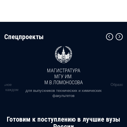
Cпецпроекты
МАГИСТРАТУРА
МГУ ИМ.
М.В.ЛОМОНОСОВА
альное
Образова
ь в каждом
для выпускников технических и химических
факультетов
Готовим к поступлению в лучшие вузы
России