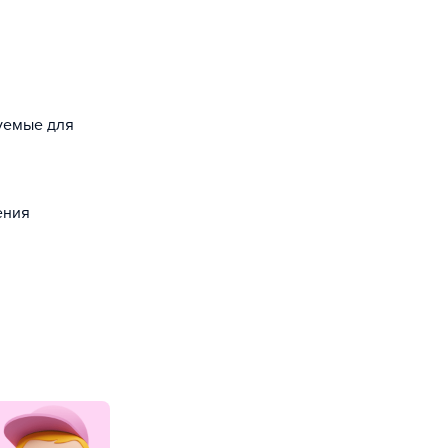
зуемые для
ения