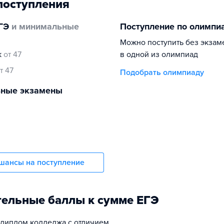
поступления
ГЭ
и минимальные
Поступление по олимпи
Можно поступить без экзам
к
от 47
в одной из олимпиад
т 47
Подобрать олимпиаду
ьные экзамены
шансы на поступление
ельные баллы к сумме ЕГЭ
а диплом колледжа с отличием