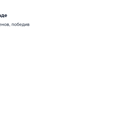
аде
енов, победив