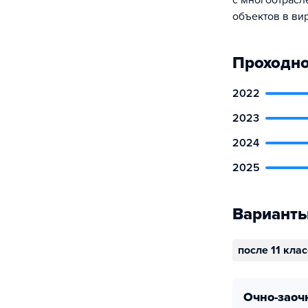
с многоотрасл
объектов в ви
Проходно
2022
2023
2024
2025
Варианты
после 11 кла
очно-заоч