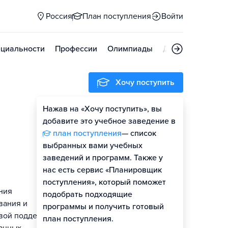
Россия
План поступления
Войти
циальности
Профессии
Олимпиады
Дни открытых д
Хочу поступить
Нажав на «Хочу поступить», вы
Оценить шансы
добавите это учебное заведение в
план поступления
— список
Гайд по поступлению
выбранных вами учебных
заведений и программ. Также у
нас есть сервис «Планировщик
поступления», который поможет
ния
подобрать подходящие
вания и
программы и получить готовый
овой поддержки
план поступления.