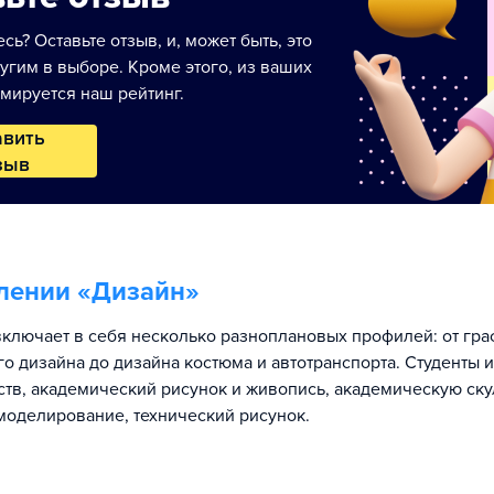
сь? Оставьте отзыв, и, может быть, это
угим в выборе. Кроме этого, из ваших
мируется наш рейтинг.
авить
зыв
лении «
Дизайн
»
ключает в себя несколько разноплановых профилей: от гра
 дизайна до дизайна костюма и автотранспорта. Студенты 
ств, академический рисунок и живопись, академическую ску
моделирование, технический рисунок.