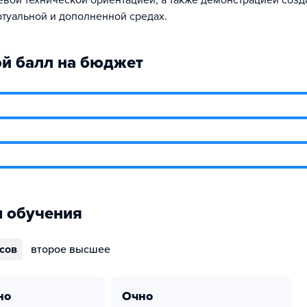
евой технической ориентацией, а также демонстрацией соз
ртуальной и дополненной средах.
й балл на бюджет
 обучения
ссов
второе высшее
но
очно