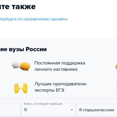
те также
тербурга по направлению «дизайн»
ие вузы России
Постоянная поддержка
личного наставника
Лучшие преподаватели-
эксперты ЕГЭ
Класс, в который перешли
11
Я старшеклассник