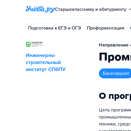
Старшекласснику и абитуриенту
Подготовка к ЕГЭ и ОГЭ
Профориентация
Направление «
Пром
Инженерно-
строительный
институт СПбПУ
бакалавриат
О про
Цель программ
промышленных 
техники, сред