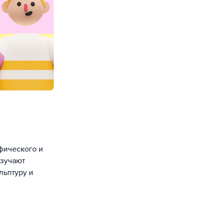
фического и
изучают
льптуру и