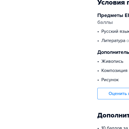
Условия 
Предметы Е
баллы
русский язы
литература
о
Дополнител
живопись
композиция
рисунок
Оценить 
Дополнит
10 баллов з