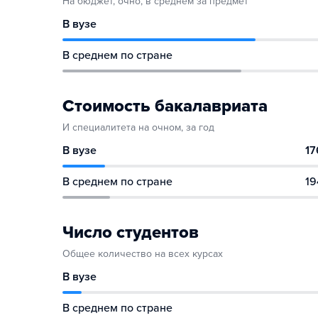
На бюджет, очно, в среднем за предмет
В вузе
В среднем по стране
Стоимость бакалавриата
И специалитета на очном, за год
В вузе
17
В среднем по стране
19
Число студентов
Общее количество на всех курсах
В вузе
В среднем по стране