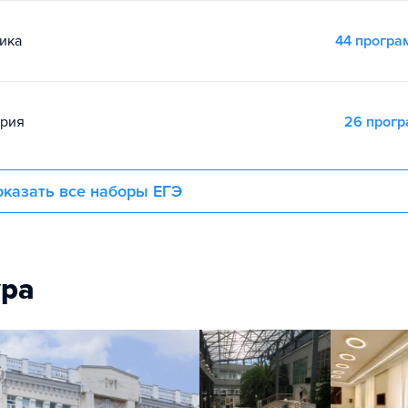
ика
44 прогр
ория
26 прог
казать все наборы ЕГЭ
ура