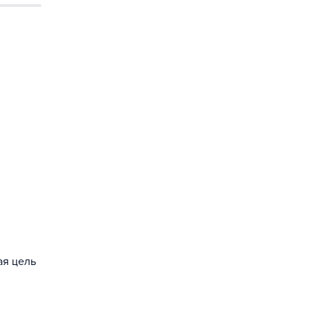
ая цель
з