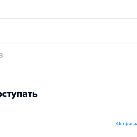
3
оступать
46 прог