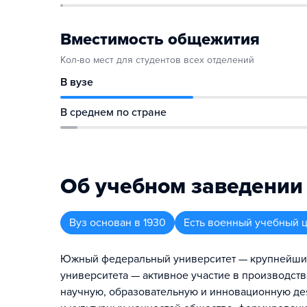
Вместимость общежития
Кол-во мест для студентов всех отделений
В вузе
В среднем по стране
Об учебном заведении
Вуз
основан в
1930
Есть военный учебный 
Южный федеральный университет — крупнейший 
университета — активное участие в производст
научную, образовательную и инновационную де