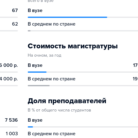
Всего в вузе
67
В вузе
62
В среднем по стране
Стоимость магистратуры
На очном, за год
6 000 р.
В вузе
17
4 000 р.
В среднем по стране
19
Доля преподавателей
В % от общего числа студентов
7 536
В вузе
1 003
В среднем по стране