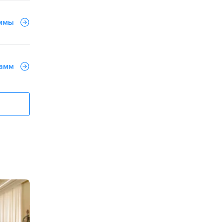
аммы
рамм