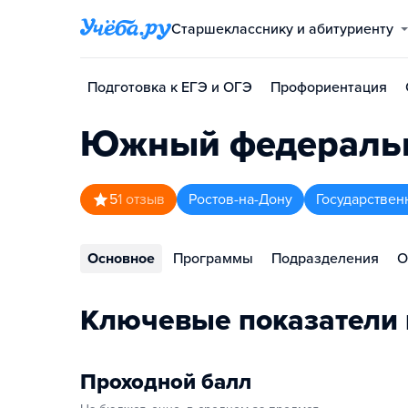
Старшекласснику и абитуриенту
Подготовка к ЕГЭ и ОГЭ
Профориентация
Южный федеральн
5
1
отзыв
Ростов-на-Дону
Государствен
Основное
Программы
Подразделения
О
Ключевые показатели 
Проходной балл