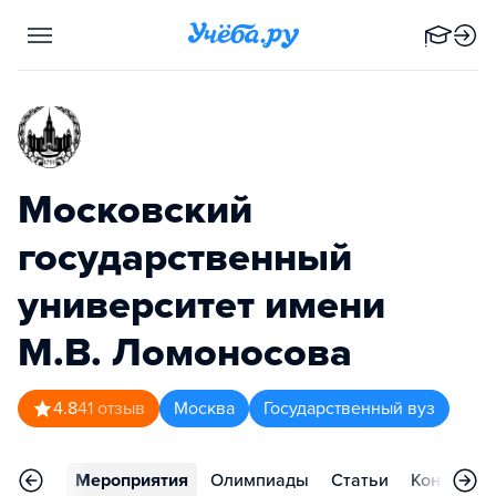
Московский
государственный
университет имени
М.В. Ломоносова
4.8
41
отзыв
Москва
Государственный вуз
арьера
Мероприятия
Олимпиады
Статьи
Контакты