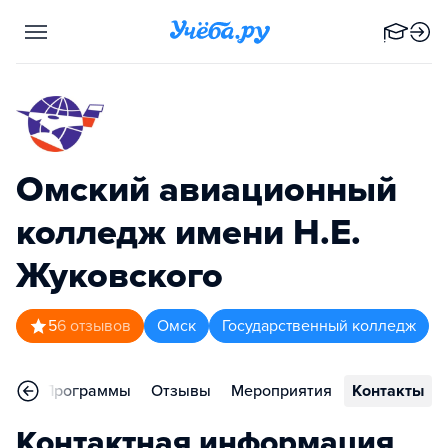
Омский авиационный
колледж имени Н.Е.
Жуковского
5
6
отзывов
Омск
Государственный колледж
ное
Программы
Отзывы
Мероприятия
Контакты
Контактная информация