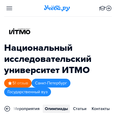
Национальный
исследовательский
университет ИТМО
5
1
отзыв
Санкт-Петербург
Государственный вуз
ьера
Мероприятия
Олимпиады
Статьи
Контакты