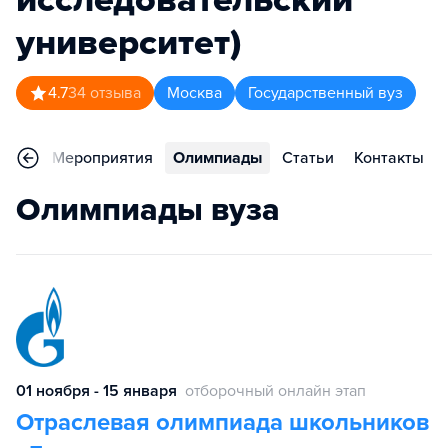
университет)
4.7
34
отзыва
Москва
Государственный вуз
ьера
Мероприятия
Олимпиады
Статьи
Контакты
Олимпиады вуза
01 ноября - 15 января
отборочный онлайн этап
Отраслевая олимпиада школьников