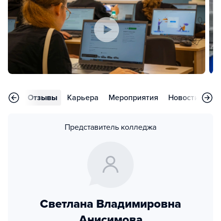
аммы
Отзывы
Карьера
Мероприятия
Новости
Во
Представитель колледжа
Светлана Владимировна
Анисимова